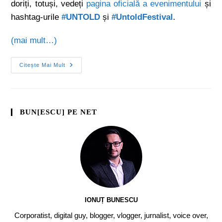
doriți, totuși, vedeți
pagina oficială a evenimentului
și
hashtag-urile
#UNTOLD
și
#UntoldFestival
.
(mai mult…)
Citește Mai Mult
BUN[ESCU] PE NET
IONUȚ BUNESCU
Corporatist, digital guy, blogger, vlogger, jurnalist, voice over,