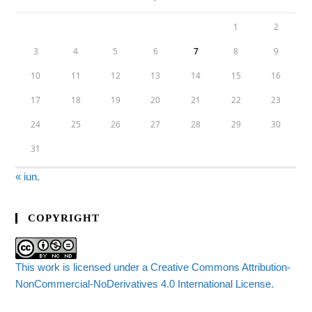
1
2
3
4
5
6
7
8
9
10
11
12
13
14
15
16
17
18
19
20
21
22
23
24
25
26
27
28
29
30
31
« iun.
COPYRIGHT
This work is licensed under a Creative Commons Attribution-
NonCommercial-NoDerivatives 4.0 International License.