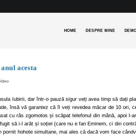
HOME
DESPRE MINE
DEMO
 anul acesta
video
la Iubirii, dar într-o pauză sigur veți avea timp să dați pl
de, însă vă garantez că îl veți revedea măcar de 10 ori, c
ăsat cu râs zgomotos și scăpat telefonul din mână, apoi l-
fugit să i-l arăt și soției (care nu e fan Eminem, ci din contr
m pornit hohote simultane, mai ales că dacă vom face când