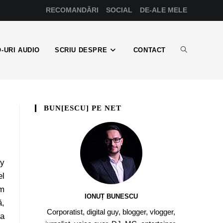
RECOMANDĂRI
SOCIAL
DE-ALE MELE
-URI AUDIO
SCRIU DESPRE
CONTACT
BUN[ESCU] PE NET
ay
el
am
IONUȚ BUNESCU
ă,
Corporatist, digital guy, blogger, vlogger,
va