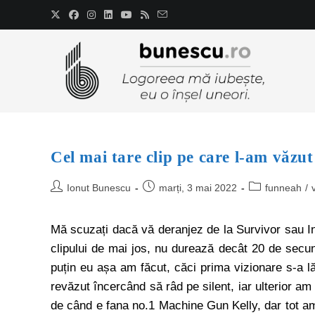
Cel mai tare clip pe care l-am văzut
Ionut Bunescu
marți, 3 mai 2022
funneah
/
Mă scuzați dacă vă deranjez de la Survivor sau Insu
clipului de mai jos, nu durează decât 20 de secun
puțin eu așa am făcut, căci prima vizionare s-a l
revăzut încercând să râd pe silent, iar ulterior am 
de când e fana no.1 Machine Gun Kelly, dar tot a