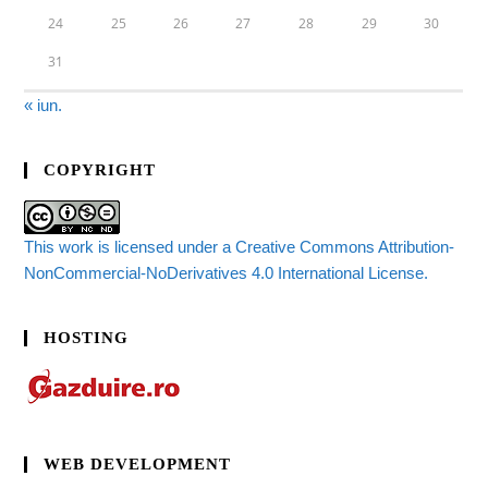
24
25
26
27
28
29
30
31
« iun.
COPYRIGHT
This work is licensed under a Creative Commons Attribution-
NonCommercial-NoDerivatives 4.0 International License.
HOSTING
WEB DEVELOPMENT