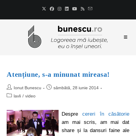
Atențiune, s-a minunat mireasa!
Ionut Bunescu
sâmbătă, 28 iunie 2014
lavli
/
video
Despre
cereri în căsătorie
am mai scris, am mai dat
share și la dansuri faine ale