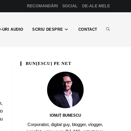
RECOMANDĂRI
SOCIAL
DE-ALE MELE
-URI AUDIO
SCRIU DESPRE
CONTACT
BUN[ESCU] PE NET
h,
 o
IONUȚ BUNESCU
au
Corporatist, digital guy, blogger, vlogger,