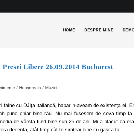
HOME
DESPRE MINE
DEMO
Presei Libere 26.09.2014 Bucharest
nimente
/
Housereala
/
Muzici
 faine cu DJița italiancă, habar n-aveam de existența ei. E
rah pune chiar bine rău. Nu mai fusesem de ceva timp la
media de vârstă fiind bine sub 25 de ani. Mi-a plăcut că er
eră decentă, atât timp cât te simțeai bine cu gașca ta.