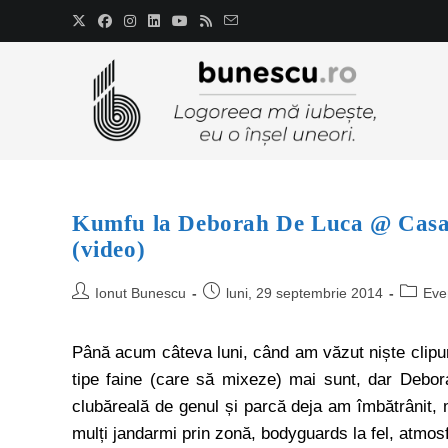
Kumfu la Deborah De Luca @ Casa 
(video)
Ionut Bunescu
luni, 29 septembrie 2014
Eve
Până acum câteva luni, când am văzut niște clipuri
tipe faine (care să mixeze) mai sunt, dar Debo
clubăreală de genul și parcă deja am îmbătrânit, 
mulți jandarmi prin zonă, bodyguards la fel, atmosf