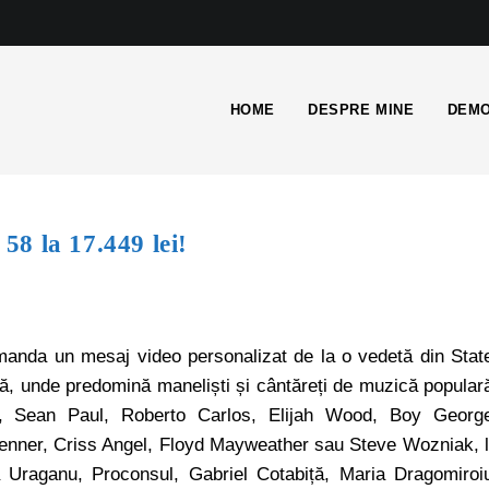
HOME
DESPRE MINE
DEMO
 58 la 17.449 lei!
omanda un mesaj video personalizat de la o vedetă din Stat
ală, unde predomină maneliști și cântăreți de muzică popular
 Sean Paul, Roberto Carlos, Elijah Wood, Boy Georg
enner, Criss Angel, Floyd Mayweather sau Steve Wozniak, 
 Uraganu, Proconsul, Gabriel Cotabiță, Maria Dragomiroi