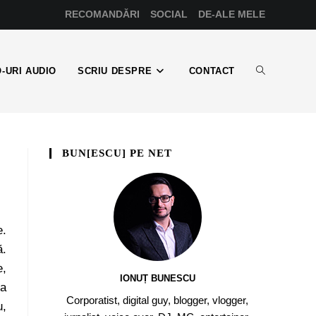
RECOMANDĂRI
SOCIAL
DE-ALE MELE
-URI AUDIO
SCRIU DESPRE
CONTACT
BUN[ESCU] PE NET
e.
ă.
e,
IONUȚ BUNESCU
la
Corporatist, digital guy, blogger, vlogger,
u,