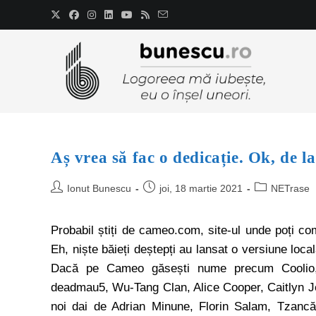
Aș vrea să fac o dedicație. Ok, de la
Ionut Bunescu
joi, 18 martie 2021
NETrase
Probabil știți de cameo.com, site-ul unde poți c
Eh, niște băieți deștepți au lansat o versiune loc
Dacă pe Cameo găsești nume precum Coolio,
deadmau5, Wu-Tang Clan, Alice Cooper, Caitlyn J
noi dai de Adrian Minune, Florin Salam, Tzancă