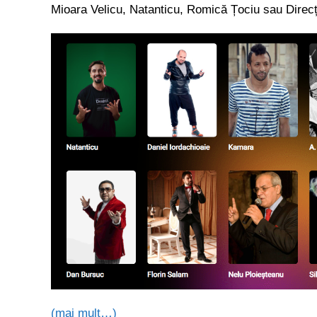
Mioara Velicu, Natanticu, Romică Țociu sau Direcț
(mai mult…)