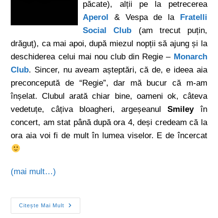
păcate), alții pe la petrecerea
Aperol
& Vespa de la
Fratelli
Social Club
(am trecut puțin,
drăguț), ca mai apoi, după miezul nopții să ajung și la
deschiderea celui mai nou club din Regie –
Monarch
Club
. Sincer, nu aveam așteptări, că de, e ideea aia
preconcepută de “Regie”, dar mă bucur că m-am
înșelat. Clubul arată chiar bine, oameni ok, câteva
vedetuțe, câțiva bloagheri, argeșeanul
Smiley
în
concert, am stat până după ora 4, deși credeam că la
ora aia voi fi de mult în lumea viselor. E de încercat
(mai mult…)
Citește Mai Mult