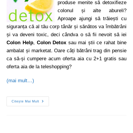
produse menite să detoxifieze
colonul și alte abureli?
Aproape ajungi să trăiești cu
siguranța că al tău corp tânăr și sănătos va îmbătrâni
și va deveni toxic, deci cândva o să fii nevoit să iei
Colon Help
,
Colon Detox
sau mai știi ce rahat bine
ambalat și marketat. Oare câți bătrâni trag din pensie
ca să-și cumpere acum oferta aia cu 2+1 gratis sau
oferta aia de la teleshopping?
(mai mult…)
Citește Mai Mult