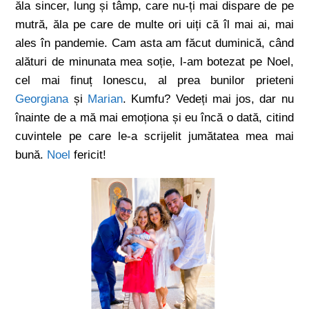
ăla sincer, lung și tâmp, care nu-ți mai dispare de pe
mutră, ăla pe care de multe ori uiți că îl mai ai, mai
ales în pandemie. Cam asta am făcut duminică, când
alături de minunata mea soție, l-am botezat pe Noel,
cel mai finuț Ionescu, al prea bunilor prieteni
Georgiana
și
Marian
. Kumfu? Vedeți mai jos, dar nu
înainte de a mă mai emoționa și eu încă o dată, citind
cuvintele pe care le-a scrijelit jumătatea mea mai
bună.
Noel
fericit!