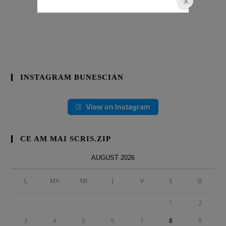
INSTAGRAM BUNESCIAN
View on Instagram
CE AM MAI SCRIS.ZIP
AUGUST 2026
L
MA
MI
J
V
S
D
1
2
3
4
5
6
7
8
9