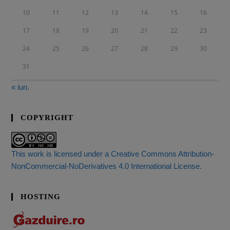
10
11
12
13
14
15
16
17
18
19
20
21
22
23
24
25
26
27
28
29
30
31
« iun.
COPYRIGHT
This work is licensed under a Creative Commons Attribution-
NonCommercial-NoDerivatives 4.0 International License.
HOSTING