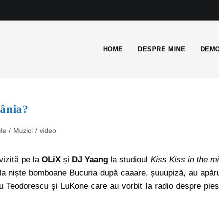
HOME
DESPRE MINE
DEMO
mânia?
le
/
Muzici
/
video
zită pe la
OLiX
și
DJ Yaang
la studioul
Kiss Kiss in the m
, la niște bomboane Bucuria după caaare, șuuupiză, au apăr
viu Teodorescu și LuKone care au vorbit la radio despre pie