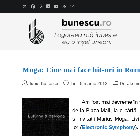
Moga: Cine mai face hit-uri în Ro
Ionut Bunescu
luni, 5 martie 2012
De-ale me
Am fost mai devreme în vi
de la Plaza Mall, la o bârfă
și invitații Marius Moga, Li
lor (
Electronic Symphony
).