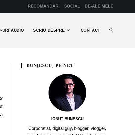
RECOMANDĂRI
SOCIAL
DE-ALE MELE
-URI AUDIO
SCRIU DESPRE
CONTACT
BUN[ESCU] PE NET
ix
ut
sa
IONUȚ BUNESCU
Corporatist, digital guy, blogger, vlogger,