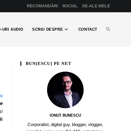
RECOMANDĂRI
SOCIAL
DE-ALE MELE
-URI AUDIO
SCRIU DESPRE
CONTACT
BUN[ESCU] PE NET
ru
se
și
IONUȚ BUNESCU
ii
Corporatist, digital guy, blogger, vlogger,