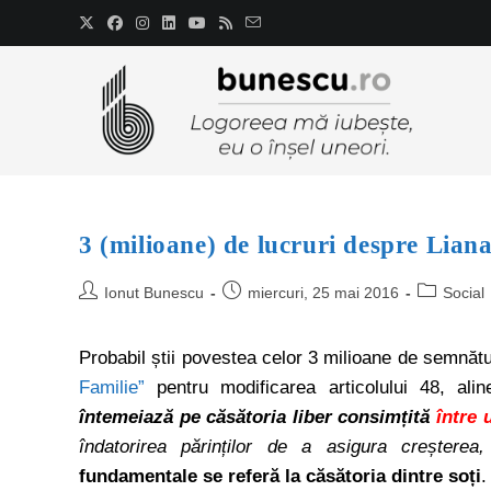
3 (milioane) de lucruri despre Liana
Ionut Bunescu
miercuri, 25 mai 2016
Social
Probabil știi povestea celor 3 milioane de semnăt
Familie”
pentru modificarea articolului 48, al
întemeiază pe căsătoria liber consimțită
între 
îndatorirea părinților de a asigura creșterea, 
fundamentale se referă la căsătoria dintre soți
.