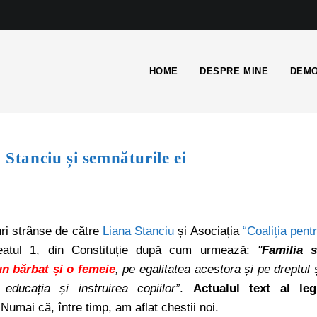
HOME
DESPRE MINE
DEMO
 Stanciu și semnăturile ei
uri strânse de către
Liana Stanciu
și Asociația
“Coaliția pent
ineatul 1, din Constituție după cum urmează:
"
Familia 
un bărbat și o femeie
, pe egalitatea acestora și pe dreptul 
educația și instruirea copiilor”
.
Actualul text al leg
 Numai că, între timp, am aflat chestii noi.