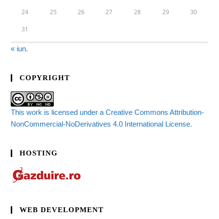
24
25
26
27
28
29
30
31
« iun.
COPYRIGHT
This work is licensed under a Creative Commons Attribution-
NonCommercial-NoDerivatives 4.0 International License.
HOSTING
WEB DEVELOPMENT