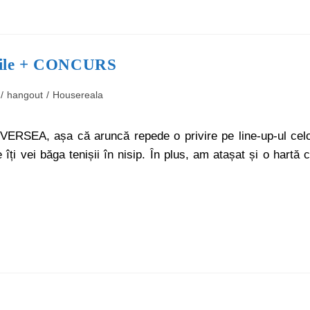
zile + CONCURS
/
hangout
/
Housereala
EVERSEA, așa că aruncă repede o privire pe line-up-ul cel
 îți vei băga tenișii în nisip. În plus, am atașat și o hartă 