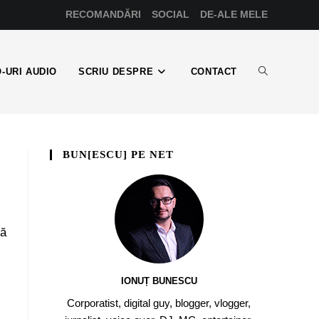
RECOMANDĂRI
SOCIAL
DE-ALE MELE
-URI AUDIO
SCRIU DESPRE
CONTACT
BUN[ESCU] PE NET
pă
IONUȚ BUNESCU
Corporatist, digital guy, blogger, vlogger,