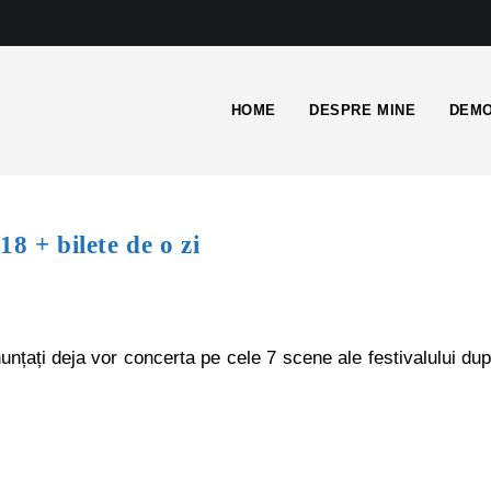
HOME
DESPRE MINE
DEMO
8 + bilete de o zi
 anunțați deja vor concerta pe cele 7 scene ale festivalului du