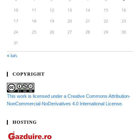
10
11
12
13
14
15
16
17
18
19
20
21
22
23
24
25
26
27
28
29
30
31
« iun.
COPYRIGHT
This work is licensed under a Creative Commons Attribution-
NonCommercial-NoDerivatives 4.0 International License.
HOSTING