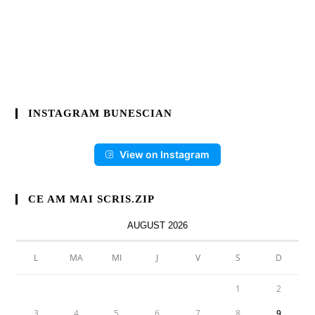
INSTAGRAM BUNESCIAN
View on Instagram
CE AM MAI SCRIS.ZIP
AUGUST 2026
L
MA
MI
J
V
S
D
1
2
3
4
5
6
7
8
9