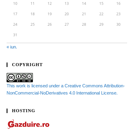
10
11
12
13
14
15
16
17
18
19
20
21
22
23
24
25
26
27
28
29
30
31
« iun.
COPYRIGHT
This work is licensed under a Creative Commons Attribution-
NonCommercial-NoDerivatives 4.0 International License.
HOSTING