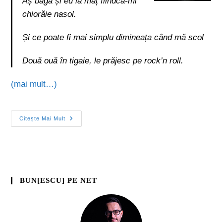
Aș băga și eu la maț fiindcă-mi
chiorăie nasol.
Și ce poate fi mai simplu dimineața când mă scol
Două ouă în tigaie, le prăjesc pe rock’n roll.
(mai mult…)
Citește Mai Mult
BUN[ESCU] PE NET