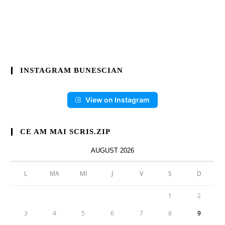
INSTAGRAM BUNESCIAN
View on Instagram
CE AM MAI SCRIS.ZIP
AUGUST 2026
L
MA
MI
J
V
S
D
1
2
3
4
5
6
7
8
9