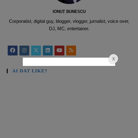
IONUȚ BUNESCU
Corporatist, digital guy, blogger, vlogger, jurnalist, voice over,
DJ, MC, entertainer.
AI DAT LIKE?