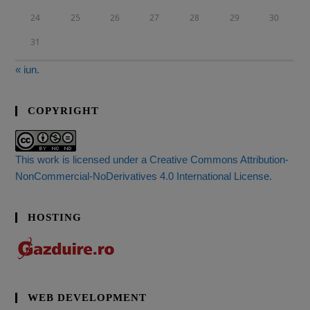
24
25
26
27
28
29
30
31
« iun.
COPYRIGHT
This work is licensed under a Creative Commons Attribution-
NonCommercial-NoDerivatives 4.0 International License.
HOSTING
WEB DEVELOPMENT