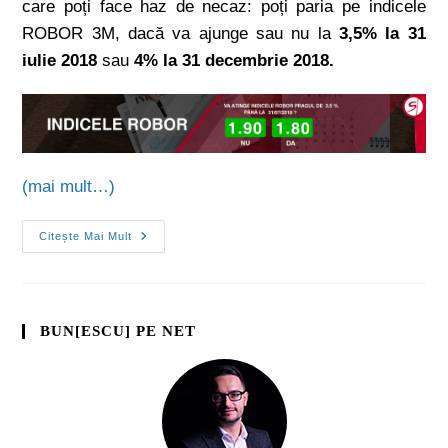
care poți face haz de necaz: poți paria pe indicele
ROBOR 3M, dacă va ajunge sau nu la
3,5% la 31
iulie 2018
sau
4% la 31 decembrie 2018.
(mai mult…)
Citește Mai Mult
BUN[ESCU] PE NET