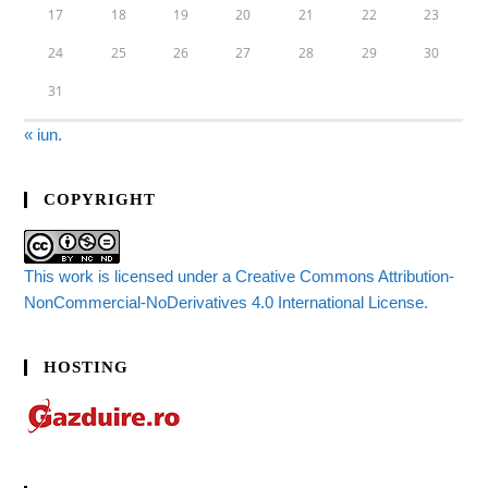
17
18
19
20
21
22
23
24
25
26
27
28
29
30
31
« iun.
COPYRIGHT
This work is licensed under a Creative Commons Attribution-
NonCommercial-NoDerivatives 4.0 International License.
HOSTING