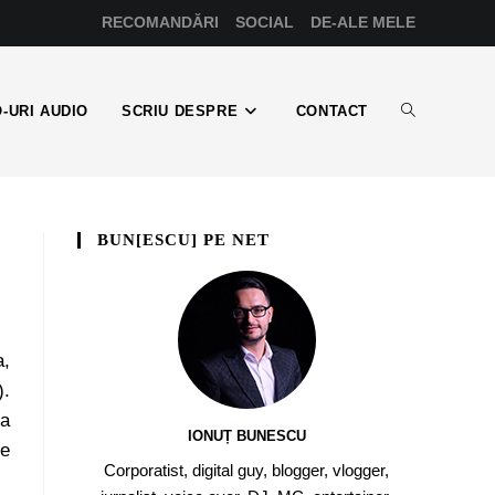
RECOMANDĂRI
SOCIAL
DE-ALE MELE
-URI AUDIO
SCRIU DESPRE
CONTACT
BUN[ESCU] PE NET
a,
).
ca
IONUȚ BUNESCU
ie
Corporatist, digital guy, blogger, vlogger,