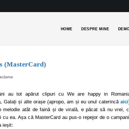
HOME
DESPRE MINE
DEMO
ms (MasterCard)
reclame
ni au tot apărut clipuri cu We are happy in Romani
a, Galați și alte orașe (apropo, am și eu unul caterincă
aici
 melodie atât de faină și de virală, e păcat să nu vrei, 
zi cu ea. Așa că MasterCard au pus-o repejor de o campan
 ieșit: