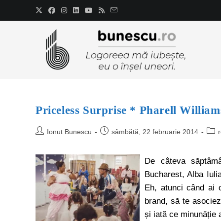
Priceless Surprise * Pharell Willia
Ionut Bunescu
sâmbătă, 22 februarie 2014
De câteva săptâmâ
Bucharest, Alba Iuli
Eh, atunci când ai o
brand, să te asocie
și iată ce minunăție a