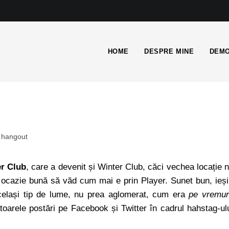
HOME
DESPRE MINE
DEMO
hangout
r Club
, care a devenit și Winter Club, căci vechea locație 
o ocazie bună să văd cum mai e prin Player. Sunet bun, ieși
același tip de lume, nu prea aglomerat, cum era
pe vremur
toarele postări pe Facebook și Twitter în cadrul hahstag-ul