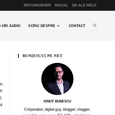
RECOMANDĂRI
SOCIAL
DE-ALE MELE
-URI AUDIO
SCRIU DESPRE
CONTACT
BUN[ESCU] PE NET
nu
ri
i
,
IONUȚ BUNESCU
ui
Corporatist, digital guy, blogger, vlogger,