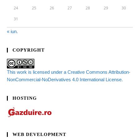
24
25
26
27
28
29
30
31
« iun.
COPYRIGHT
This work is licensed under a Creative Commons Attribution-
NonCommercial-NoDerivatives 4.0 International License.
HOSTING
WEB DEVELOPMENT