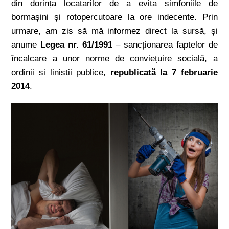
din dorința locatarilor de a evita simfoniile de
bormașini și rotopercutoare la ore indecente. Prin
urmare, am zis să mă informez direct la sursă, și
anume
Legea nr. 61/1991
– sancționarea faptelor de
încalcare a unor norme de conviețuire socială, a
ordinii și liniștii publice,
republicată la 7 februarie
2014
.