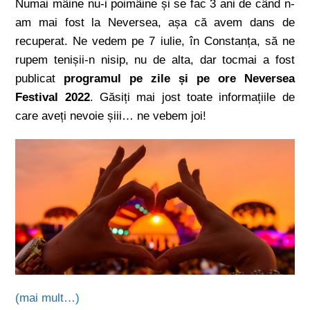
Numai mâine nu-i poimâine și se fac 3 ani de când n-
am mai fost la Neversea, așa că avem dans de
recuperat. Ne vedem pe 7 iulie, în Constanța, să ne
rupem tenișii-n nisip, nu de alta, dar tocmai a fost
publicat
programul pe zile și pe ore Neversea
Festival 2022
. Găsiți mai jost toate informațiile de
care aveți nevoie șiii… ne vebem joi!
(mai mult…)