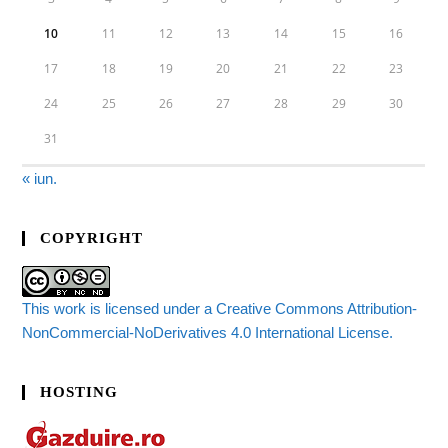
10
11
12
13
14
15
16
17
18
19
20
21
22
23
24
25
26
27
28
29
30
31
« iun.
COPYRIGHT
This work is licensed under a Creative Commons Attribution-
NonCommercial-NoDerivatives 4.0 International License.
HOSTING