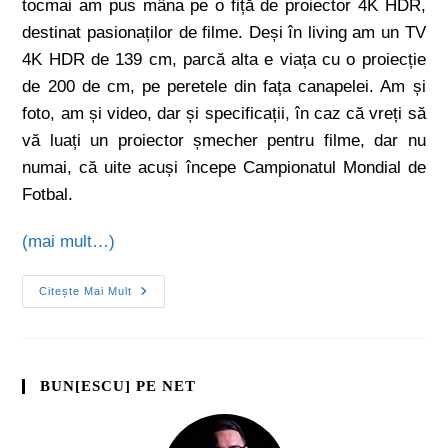
tocmai am pus mâna pe o fiță de proiector 4K HDR,
destinat pasionaților de filme. Deși în living am un TV
4K HDR de 139 cm, parcă alta e viața cu o proiecție
de 200 de cm, pe peretele din fața canapelei. Am și
foto, am și video, dar și specificații, în caz că vreți să
vă luați un proiector șmecher pentru filme, dar nu
numai, că uite acuși începe Campionatul Mondial de
Fotbal.
(mai mult…)
Citește Mai Mult
BUN[ESCU] PE NET