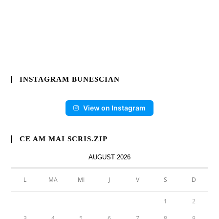
INSTAGRAM BUNESCIAN
View on Instagram
CE AM MAI SCRIS.ZIP
AUGUST 2026
L
MA
MI
J
V
S
D
1
2
3
4
5
6
7
8
9