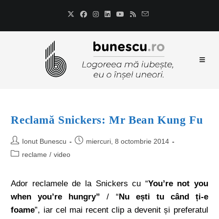
Reclamă Snickers: Mr Bean Kung Fu
Ionut Bunescu
miercuri, 8 octombrie 2014
reclame
/
video
Ador reclamele de la Snickers cu “
You’re not you
when you’re hungry”
/ “
Nu ești tu când ți-e
foame
”, iar cel mai recent clip a devenit și preferatul