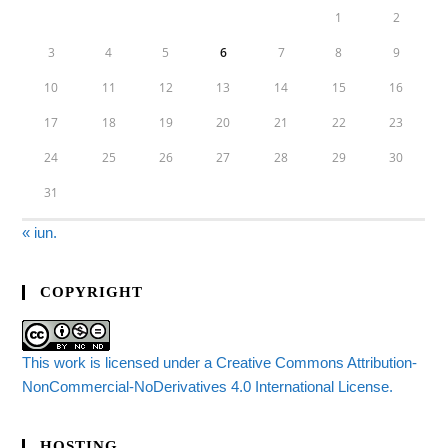
1
2
3
4
5
6
7
8
9
10
11
12
13
14
15
16
17
18
19
20
21
22
23
24
25
26
27
28
29
30
31
« iun.
COPYRIGHT
This work is licensed under a Creative Commons Attribution-
NonCommercial-NoDerivatives 4.0 International License.
HOSTING