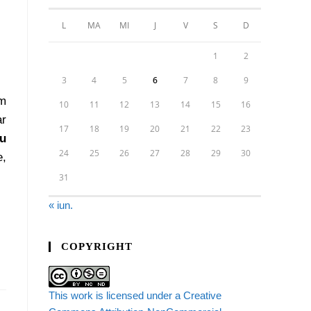
L
MA
MI
J
V
S
D
1
2
3
4
5
6
7
8
9
um
10
11
12
13
14
15
16
ar
17
18
19
20
21
22
23
iu
24
25
26
27
28
29
30
e,
31
« iun.
COPYRIGHT
This work is licensed under a Creative