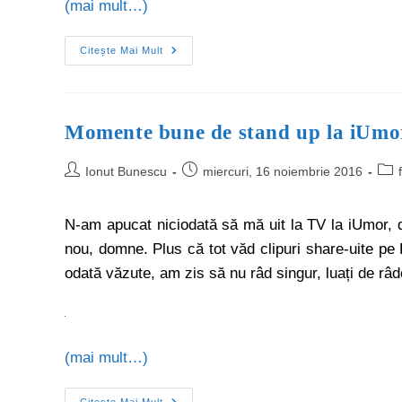
(mai mult…)
Citește Mai Mult
Momente bune de stand up la iUmo
Ionut Bunescu
miercuri, 16 noiembrie 2016
N-am apucat niciodată să mă uit la TV la iUmor, 
nou, domne. Plus că tot văd clipuri share-uite p
odată văzute, am zis să nu râd singur, luați de râdeț
(mai mult…)