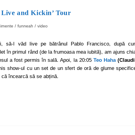
 Live and Kickin’ Tour
imente
/
funneah
/
video
i, să-l văd live pe bătrânul Pablo Francisco, după c
ilet în primul rând (de la frumoasa mea iubită), am ajuns chi
ul a fost permis în sală. Apoi, la 20:05
Teo Haha
(Claud
chis show-ul cu un set de un sfert de oră de glume specific
t că încearcă să se abțină.