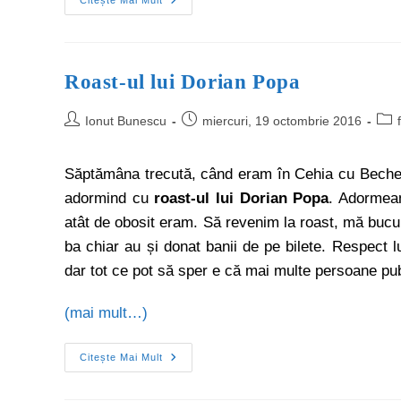
Citește Mai Mult
Roast-ul lui Dorian Popa
Ionut Bunescu
miercuri, 19 octombrie 2016
Săptămâna trecută, când eram în Cehia cu Bechero
adormind cu
roast-ul lui Dorian Popa
. Adormeam
atât de obosit eram. Să revenim la roast, mă bucu
ba chiar au și donat banii de pe bilete. Respect lu
dar tot ce pot să sper e că mai multe persoane pu
(mai mult…)
Citește Mai Mult