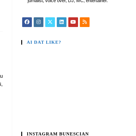
jurnalist, voice over, DJ, MC, entertainer.
AI DAT LIKE?
lu
i,
INSTAGRAM BUNESCIAN