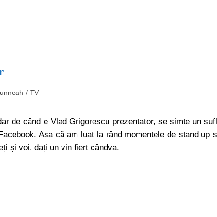
r
funneah
/
TV
dar de când e Vlad Grigorescu prezentator, se simte un suf
e Facebook. Așa că am luat la rând momentele de stand up ș
i și voi, dați un vin fiert cândva.