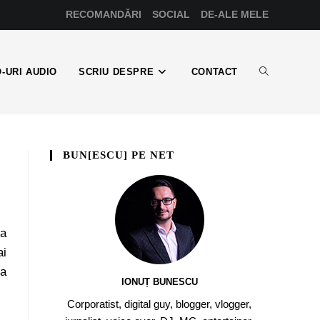
RECOMANDĂRI
SOCIAL
DE-ALE MELE
-URI AUDIO
SCRIU DESPRE
CONTACT
BUN[ESCU] PE NET
-a
ai
ta
IONUȚ BUNESCU
Corporatist, digital guy, blogger, vlogger,