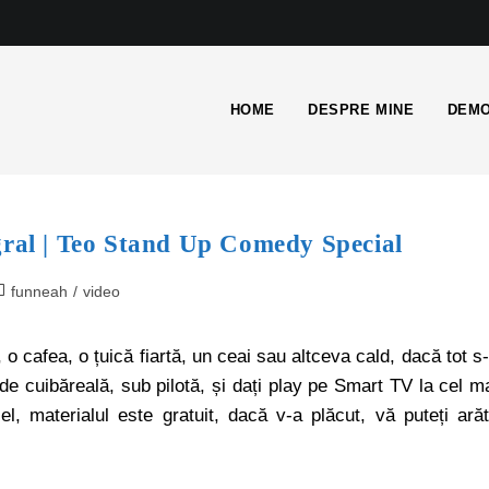
HOME
DESPRE MINE
DEMO
al | Teo Stand Up Comedy Special
funneah
/
video
, o cafea, o țuică fiartă, un ceai sau altceva cald, dacă tot s
a de cuibăreală, sub pilotă, și dați play pe Smart TV la cel m
, materialul este gratuit, dacă v-a plăcut, vă puteți ară