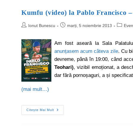
Kumfu (video) la Pablo Francisco –
Ionut Bunescu
marți, 5 noiembrie 2013
Even
Am fost aseară la Sala Palatulu
anunțasem acum câteva zile
. Cu b
devreme, până în 19:00, când acces
Teohari)
, vizibil emoționat, a des
dar fără pornoșaguri, a și specifica
(mai mult…)
Citește Mai Mult