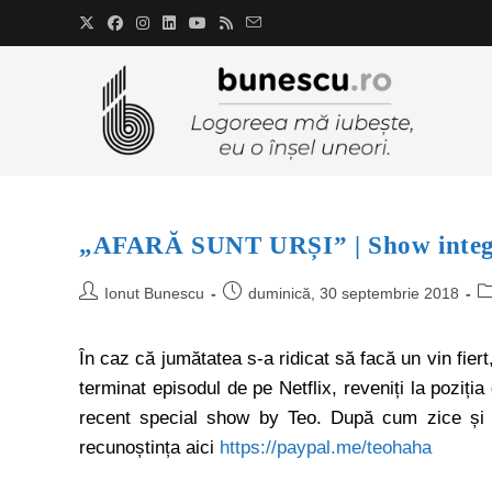
„AFARĂ SUNT URȘI” | Show integr
Ionut Bunescu
duminică, 30 septembrie 2018
În caz că jumătatea s-a ridicat să facă un vin fiert
terminat episodul de pe Netflix, reveniți la poziți
recent special show by Teo. După cum zice și el
recunoștința aici
https://paypal.me/teohaha