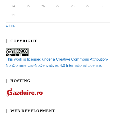
24
25
26
27
28
29
30
31
« iun.
COPYRIGHT
This work is licensed under a Creative Commons Attribution-
NonCommercial-NoDerivatives 4.0 International License.
HOSTING
WEB DEVELOPMENT