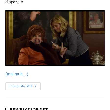
dispoziție.
(mai mult…)
Citește Mai Mult
BUN[ESCU] PE NET