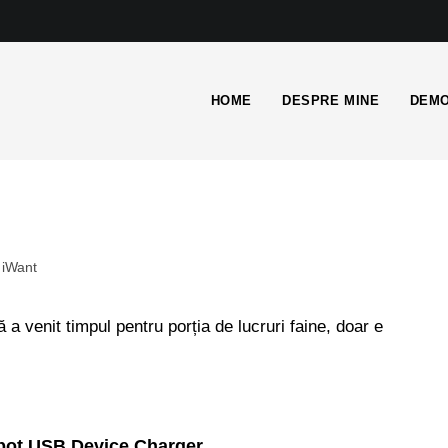
HOME
DESPRE MINE
DEMO
iWant
a venit timpul pentru porția de lucruri faine, doar e
ot USB Device Charger