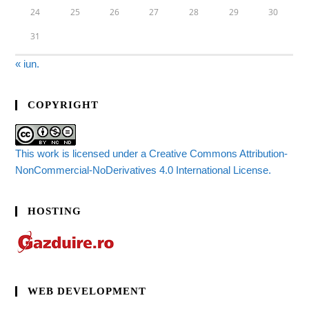
24
25
26
27
28
29
30
31
« iun.
COPYRIGHT
This work is licensed under a Creative Commons Attribution-
NonCommercial-NoDerivatives 4.0 International License.
HOSTING
WEB DEVELOPMENT