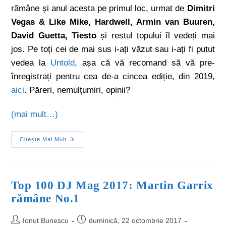
rămâne și anul acesta pe primul loc, urmat de
Dimitri
Vegas & Like Mike, Hardwell, Armin van Buuren,
David Guetta, Tiesto
și restul topului îl vedeți mai
jos. Pe toți cei de mai sus i-ați văzut sau i-ați fi putut
vedea la
Untold
, așa că vă recomand să vă pre-
înregistrați pentru cea de-a cincea ediție, din 2019,
aici
. Păreri, nemulțumiri, opinii?
(mai mult…)
Citește Mai Mult
Top 100 DJ Mag 2017: Martin Garrix
rămâne No.1
Ionut Bunescu
duminică, 22 octombrie 2017