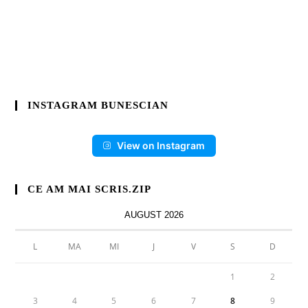
INSTAGRAM BUNESCIAN
View on Instagram
CE AM MAI SCRIS.ZIP
AUGUST 2026
L
MA
MI
J
V
S
D
1
2
3
4
5
6
7
8
9