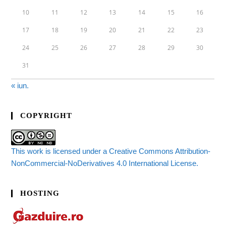
10
11
12
13
14
15
16
17
18
19
20
21
22
23
24
25
26
27
28
29
30
31
« iun.
COPYRIGHT
This work is licensed under a Creative Commons Attribution-
NonCommercial-NoDerivatives 4.0 International License.
HOSTING