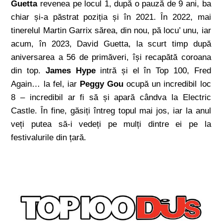
Guetta
revenea pe locul 1, după o pauză de 9 ani, ba
chiar și-a păstrat poziția și în 2021. În 2022, mai
tinerelul Martin Garrix sărea, din nou, pă locu’ unu, iar
acum, în 2023, David Guetta, la scurt timp după
aniversarea a 56 de primăveri, își recapătă coroana
din top.
James Hype
intră și el în Top 100, Fred
Again… la fel, iar
Peggy Gou
ocupă un incredibil loc
8 – incredibil ar fi să și apară cândva la Electric
Castle. În fine, găsiți întreg topul mai jos, iar la anul
veți putea să-i vedeți pe mulți dintre ei pe la
festivalurile din țară.