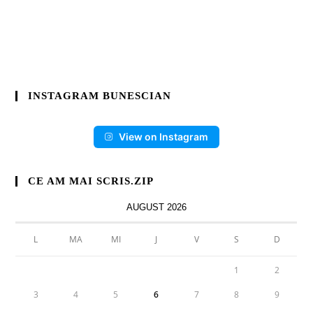
INSTAGRAM BUNESCIAN
View on Instagram
CE AM MAI SCRIS.ZIP
AUGUST 2026
L
MA
MI
J
V
S
D
1
2
3
4
5
6
7
8
9