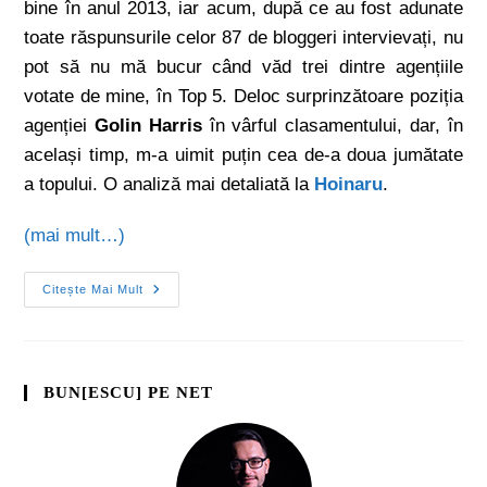
bine în anul 2013, iar acum, după ce au fost adunate
toate răspunsurile celor 87 de bloggeri intervievați, nu
pot să nu mă bucur când văd trei dintre agențiile
votate de mine, în Top 5. Deloc surprinzătoare poziția
agenției
Golin Harris
în vârful clasamentului, dar, în
același timp, m-a uimit puțin cea de-a doua jumătate
a topului. O analiză mai detaliată la
Hoinaru
.
(mai mult…)
Citește Mai Mult
BUN[ESCU] PE NET