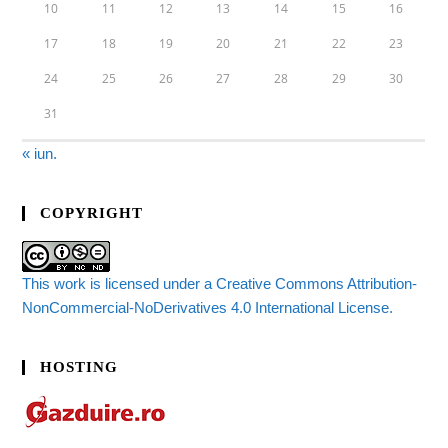
10
11
12
13
14
15
16
17
18
19
20
21
22
23
24
25
26
27
28
29
30
31
« iun.
COPYRIGHT
This work is licensed under a Creative Commons Attribution-
NonCommercial-NoDerivatives 4.0 International License.
HOSTING