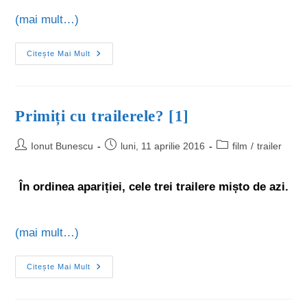
(mai mult…)
Citește Mai Mult
Primiți cu trailerele? [1]
Ionut Bunescu
luni, 11 aprilie 2016
film
/
trailer
În ordinea apariției, cele trei trailere mișto de azi.
(mai mult…)
Citește Mai Mult