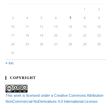
1
2
3
4
5
6
7
8
9
10
11
12
13
14
15
16
17
18
19
20
21
22
23
24
25
26
27
28
29
30
31
« iun.
COPYRIGHT
This work is licensed under a Creative Commons Attribution-
NonCommercial-NoDerivatives 4.0 International License.