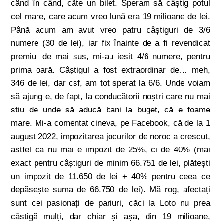
când în când, câte un bilet. Speram să câștig potul
cel mare, care acum vreo lună era 19 milioane de lei.
Până acum am avut vreo patru câștiguri de 3/6
numere (30 de lei), iar fix înainte de a fi revendicat
premiul de mai sus, mi-au ieșit 4/6 numere, pentru
prima oară. Câștigul a fost extraordinar de… meh,
346 de lei, dar csf, am tot sperat la 6/6. Unde voiam
să ajung e, de fapt, la conducătorii noștri care nu mai
știu de unde să aducă bani la buget, că e foame
mare. Mi-a comentat cineva, pe Facebook, că de la 1
august 2022, impozitarea jocurilor de noroc a crescut,
astfel că nu mai e impozit de 25%, ci de 40% (mai
exact pentru câștiguri de minim 66.751 de lei, plătești
un impozit de 11.650 de lei + 40% pentru ceea ce
depășește suma de 66.750 de lei). Mă rog, afectați
sunt cei pasionați de pariuri, căci la Loto nu prea
câștigă mulți, dar chiar și așa, din 19 milioane,