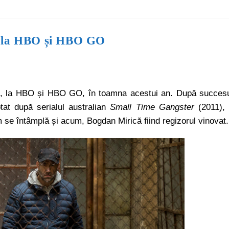
ă la HBO și HBO GO
on, la HBO și HBO GO, în toamna acestui an. După succes
tat după serialul australian
Small Time Gangster
(2011),
m se întâmplă și acum, Bogdan Mirică fiind regizorul vinovat.