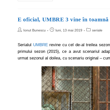
E oficial, UMBRE 3 vine în toamn
Ionut Bunescu
luni, 13 mai 2019
seriale
Serialul
UMBRE
revine cu cel de-al treilea sez
primului sezon (2015), ce a avut scenariul adap
urmat sezonul al doilea, cu scenariu original – cu