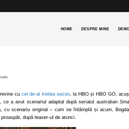
HOME
DESPRE MINE
DEMO
riale
revine cu
cel de-al treilea sezon
, la HBO și HBO GO, acuș
 ce a avut scenariul adaptat după serialul australian
Sma
ea, cu scenariu original – cum se întâmplă și acum, Bogd
r proaspăt, după teaser-ul de atunci.