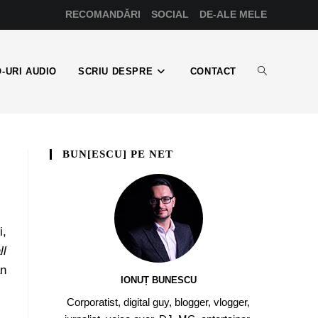
RECOMANDĂRI
SOCIAL
DE-ALE MELE
-URI AUDIO
SCRIU DESPRE
CONTACT
BUN[ESCU] PE NET
i,
ll
an
IONUȚ BUNESCU
Corporatist, digital guy, blogger, vlogger,