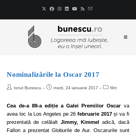
Nominalizările la Oscar 2017
Ionut Bunescu
marți, 24 ianuarie 2017
film
Cea de-a 89-a ediție a Galei Premiilor Oscar
va
avea loc la Los Angeles pe 26
februarie 2017
și va fi
prezentată de celălalt
Jimmy, Kimmel
adică, dacă
Fallon a prezentat Globurile de Aur. Oscarurile sunt