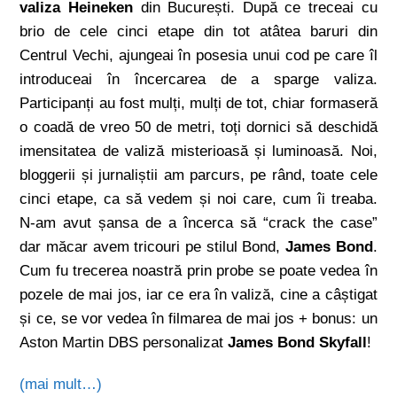
valiza Heineken
din București. După ce treceai cu
brio de cele cinci etape din tot atâtea baruri din
Centrul Vechi, ajungeai în posesia unui cod pe care îl
introduceai în încercarea de a sparge valiza.
Participanți au fost mulți, mulți de tot, chiar formaseră
o coadă de vreo 50 de metri, toți dornici să deschidă
imensitatea de valiză misterioasă și luminoasă. Noi,
bloggerii și jurnaliștii am parcurs, pe rând, toate cele
cinci etape, ca să vedem și noi care, cum îi treaba.
N-am avut șansa de a încerca să “crack the case”
dar măcar avem tricouri pe stilul Bond,
James Bond
.
Cum fu trecerea noastră prin probe se poate vedea în
pozele de mai jos, iar ce era în valiză, cine a câștigat
și ce, se vor vedea în filmarea de mai jos + bonus: un
Aston Martin DBS personalizat
James Bond Skyfall
!
(mai mult…)