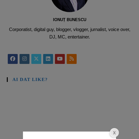
IONUȚ BUNESCU
Corporatist, digital guy, blogger, vlogger, jurnalist, voice over,
DJ, MC, entertainer.
AI DAT LIKE?