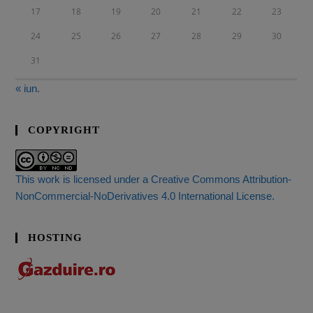
17
18
19
20
21
22
23
24
25
26
27
28
29
30
31
« iun.
COPYRIGHT
This work is licensed under a Creative Commons Attribution-
NonCommercial-NoDerivatives 4.0 International License.
HOSTING