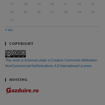
17
18
19
20
21
22
23
24
25
26
27
28
29
30
31
« iun.
COPYRIGHT
This work is licensed under a Creative Commons Attribution-
NonCommercial-NoDerivatives 4.0 International License.
HOSTING