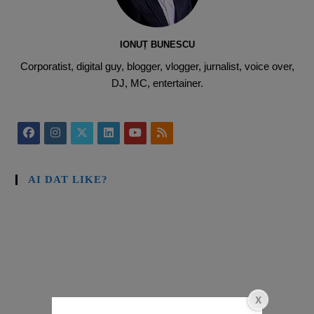
IONUȚ BUNESCU
Corporatist, digital guy, blogger, vlogger, jurnalist, voice over,
DJ, MC, entertainer.
AI DAT LIKE?