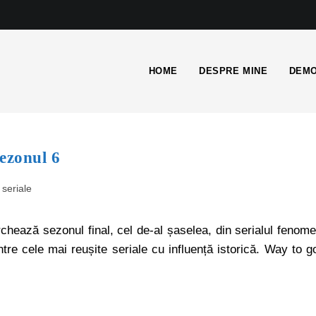
HOME
DESPRE MINE
DEMO
ezonul 6
seriale
chează sezonul final, cel de-al șaselea, din serialul fenom
tre cele mai reușite seriale cu influență istorică. Way to g