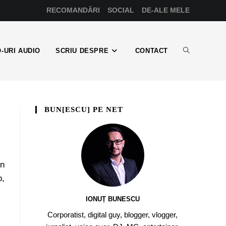
RECOMANDĂRI
SOCIAL
DE-ALE MELE
-URI AUDIO
SCRIU DESPRE
CONTACT
BUN[ESCU] PE NET
en
o,
IONUȚ BUNESCU
Corporatist, digital guy, blogger, vlogger,