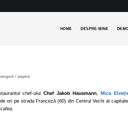
HOME
DESPRE MINE
DEMO
hangout
/
papica
staurantul chef-ului
Chef Jakob Hausmann
,
Mica Elveți
e ori pe strada Franceză (60) din Centrul Vechi al capitale
 cafea.