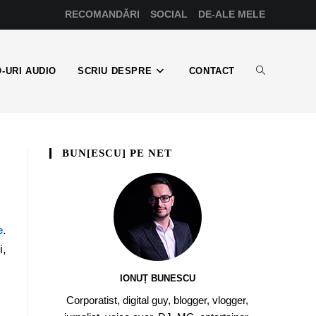
RECOMANDĂRI
SOCIAL
DE-ALE MELE
-URI AUDIO
SCRIU DESPRE
CONTACT
BUN[ESCU] PE NET
e
.
i,
IONUȚ BUNESCU
Corporatist, digital guy, blogger, vlogger,