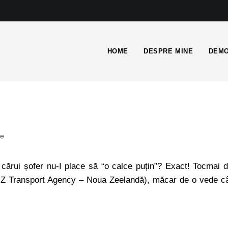
HOME
DESPRE MINE
DEMO
me
): cărui șofer nu-I place să “o calce puțin”? Exact! Tocmai 
Z Transport Agency – Noua Zeelandă), măcar de o vede c