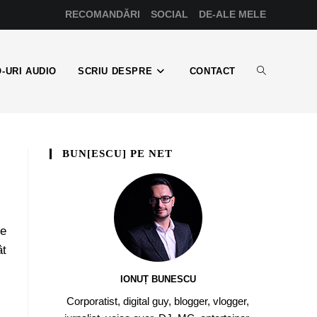
RECOMANDĂRI
SOCIAL
DE-ALE MELE
-URI AUDIO
SCRIU DESPRE
CONTACT
BUN[ESCU] PE NET
de
ât
IONUȚ BUNESCU
Corporatist, digital guy, blogger, vlogger,