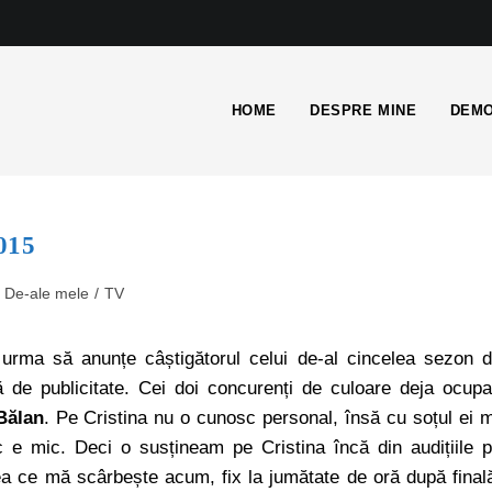
HOME
DESPRE MINE
DEMO
015
De-ale mele
/
TV
 urma să anunțe câștigătorul celui de-al cincelea sezon 
 de publicitate. Cei doi concurenți de culoare deja ocup
Bălan
. Pe Cristina nu o cunosc personal, însă cu soțul ei 
c e mic. Deci o susțineam pe Cristina încă din audițiile 
ea ce mă scârbește acum, fix la jumătate de oră după final