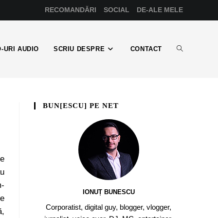
RECOMANDĂRI
SOCIAL
DE-ALE MELE
-URI AUDIO
SCRIU DESPRE
CONTACT
BUN[ESCU] PE NET
de
au
m-
IONUȚ BUNESCU
pe
Corporatist, digital guy, blogger, vlogger,
ă,