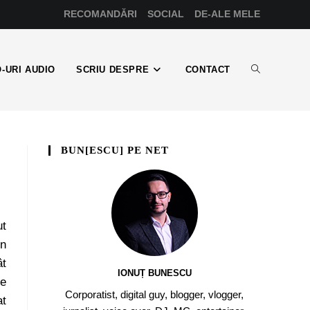
RECOMANDĂRI
SOCIAL
DE-ALE MELE
-URI AUDIO
SCRIU DESPRE
CONTACT
BUN[ESCU] PE NET
ut
un
ât
IONUȚ BUNESCU
te
Corporatist, digital guy, blogger, vlogger,
at