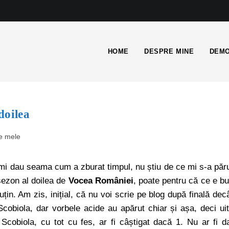
HOME
DESPRE MINE
DEMO
doilea
e mele
mi dau seama cum a zburat timpul, nu știu de ce mi s-a păr
sezon al doilea de
Vocea României
, poate pentru că ce e b
in. Am zis, inițial, că nu voi scrie pe blog după finală dec
Scobiola, dar vorbele acide au apărut chiar și așa, deci ui
 Scobiola, cu tot cu fes, ar fi câștigat dacă 1. Nu ar fi d