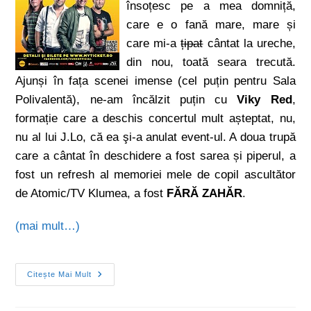
însoțesc pe a mea domniță,
care e o fană mare, mare și
care mi-a
țipat
cântat la ureche,
din nou, toată seara trecută.
Ajunși în fața scenei imense (cel puțin pentru Sala
Polivalentă), ne-am încălzit puțin cu
Viky Red
,
formație care a deschis concertul mult așteptat, nu,
nu al lui J.Lo, că ea şi-a anulat event-ul. A doua trupă
care a cântat în deschidere a fost sarea și piperul, a
fost un refresh al memoriei mele de copil ascultător
de Atomic/TV Klumea, a fost
FĂRĂ ZAHĂR
.
(mai mult…)
Citește Mai Mult