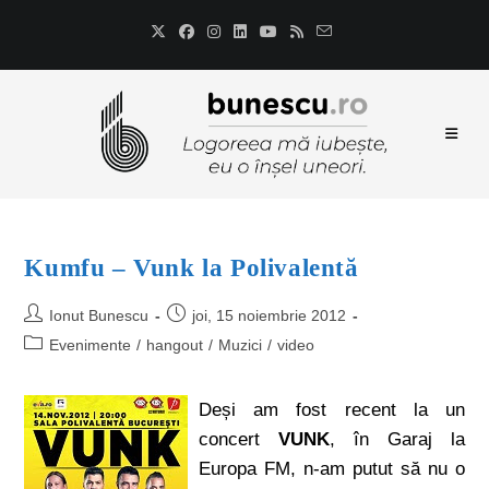
Kumfu – Vunk la Polivalentă
Ionut Bunescu
joi, 15 noiembrie 2012
Evenimente
/
hangout
/
Muzici
/
video
Deși am fost recent la un
concert
VUNK
, în Garaj la
Europa FM, n-am putut să nu o