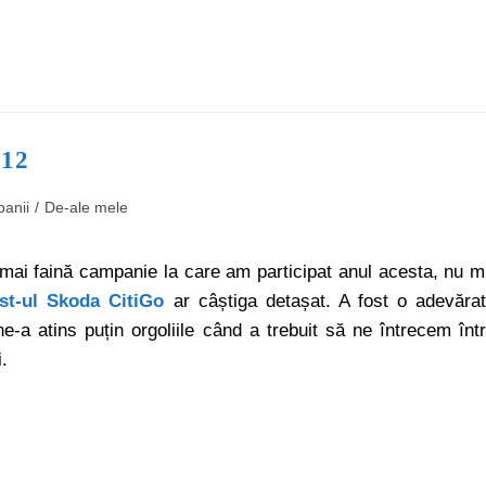
012
anii
/
De-ale mele
 mai faină campanie la care am participat anul acesta, nu m
st-ul Skoda CitiGo
ar câștiga detașat. A fost o adevăra
e-a atins puțin orgoliile când a trebuit să ne întrecem înt
i.