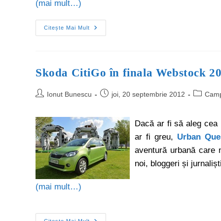
(mai mult…)
Citește Mai Mult
Skoda CitiGo în finala Webstock 2
Ionut Bunescu
joi, 20 septembrie 2012
Camp
Dacă ar fi să aleg cea
ar fi greu,
Urban Que
aventură urbană care n
noi, bloggeri și jurnalișt
(mai mult…)