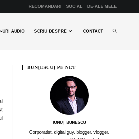
RECOMANDĂRI
SOCIAL
DE-ALE MELE
-URI AUDIO
SCRIU DESPRE
CONTACT
BUN[ESCU] PE NET
ai
st
ul
IONUȚ BUNESCU
Corporatist, digital guy, blogger, vlogger,