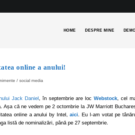
HOME
DESPRE MINE
DEMO
atea online a anului!
nimente
/
social media
nului Jack Daniel
, în septembrie are loc
Webstock
, cel m
a. Așa că ne vedem pe 2 octombrie la JW Marriott Buchare
tatea online a anului by Intel,
aici
. Eu l-am votat pe tânăr
unga listă de nominalizări, până pe 27 septembrie.