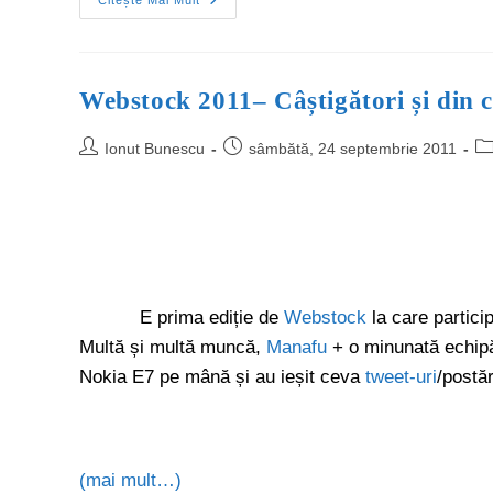
Citește Mai Mult
Webstock 2011– Câștigători și din c
Ionut Bunescu
sâmbătă, 24 septembrie 2011
E prima ediție de
Webstock
la care partici
Multă și multă muncă,
Manafu
+ o minunată echipă
Nokia E7 pe mână și au ieșit ceva
tweet-uri
/postă
(mai mult…)