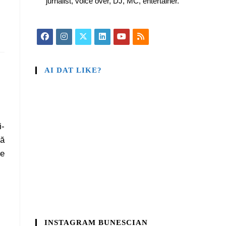
jurnalist, voice over, DJ, MC, entertainer.
AI DAT LIKE?
i-
tă
re
INSTAGRAM BUNESCIAN