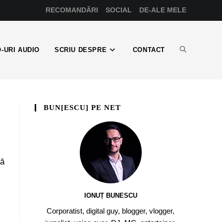
RECOMANDĂRI
SOCIAL
DE-ALE MELE
-URI AUDIO
SCRIU DESPRE
CONTACT
BUN[ESCU] PE NET
să
IONUȚ BUNESCU
Corporatist, digital guy, blogger, vlogger,