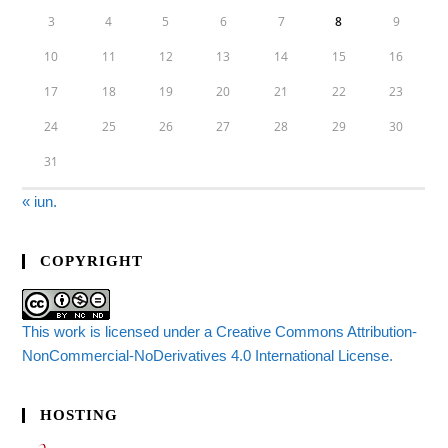
3
4
5
6
7
8
9
10
11
12
13
14
15
16
17
18
19
20
21
22
23
24
25
26
27
28
29
30
31
« iun.
COPYRIGHT
This work is licensed under a Creative Commons Attribution-
NonCommercial-NoDerivatives 4.0 International License.
HOSTING