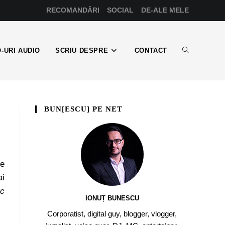
RECOMANDĂRI
SOCIAL
DE-ALE MELE
-URI AUDIO
SCRIU DESPRE
CONTACT
BUN[ESCU] PE NET
 e
ai
ic
IONUȚ BUNESCU
Corporatist, digital guy, blogger, vlogger,